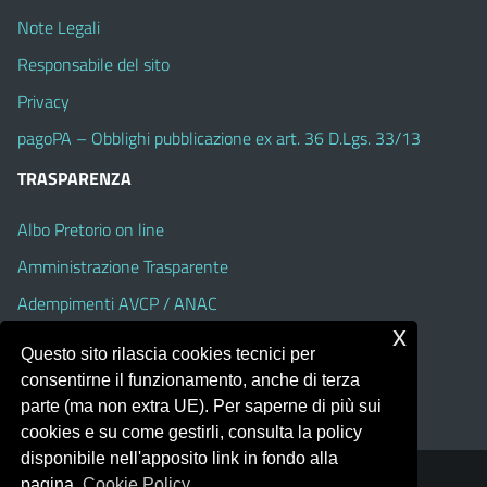
Note Legali
Responsabile del sito
Privacy
pagoPA – Obblighi pubblicazione ex art. 36 D.Lgs. 33/13
TRASPARENZA
Albo Pretorio on line
Amministrazione Trasparente
Adempimenti AVCP / ANAC
x
Accesso Civico
Questo sito rilascia cookies tecnici per
Dichiarazione di accessibilità
consentirne il funzionamento, anche di terza
parte (ma non extra UE). Per saperne di più sui
cookies e su come gestirli, consulta la policy
disponibile nell'apposito link in fondo alla
pagina.
Cookie Policy