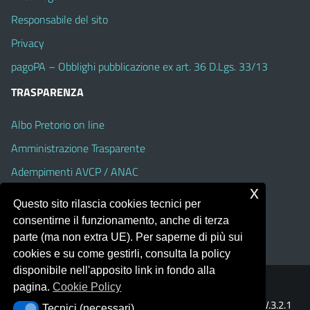
Responsabile del sito
Privacy
pagoPA – Obblighi pubblicazione ex art. 36 D.Lgs. 33/13
TRASPARENZA
Albo Pretorio on line
Amministrazione Trasparente
Adempimenti AVCP / ANAC
x
Accesso Civico
Questo sito rilascia cookies tecnici per
Dichiarazione di accessibilità
consentirne il funzionamento, anche di terza
parte (ma non extra UE). Per saperne di più sui
cookies e su come gestirli, consulta la policy
disponibile nell'apposito link in fondo alla
pagina.
Cookie Policy
Portale realizzato con la piattaforma
Argo Web 4.0
Template Italia configurato sul tema accessibile
EduTheme
V.3.2.1
Tecnici (necessari)
Tecnici (necessari)