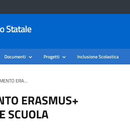
o Statale
Documenti
Progetti
Inclusione Scolastica
S+ KA120 SETTORE SCUOLA
NTO ERASMUS+
E SCUOLA