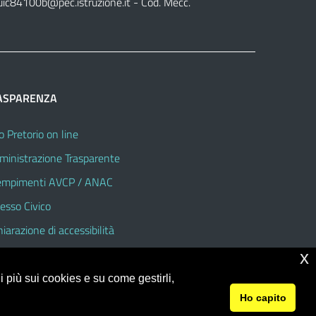
uic84100b@pec.istruzione.it
- Cod. Mecc.
ASPARENZA
o Pretorio on line
inistrazione Trasparente
mpimenti AVCP / ANAC
esso Civico
hiarazione di accessibilità
x
 più sui cookies e su come gestirli,
Ho capito
© 2026 Istituto Comprensivo Statale