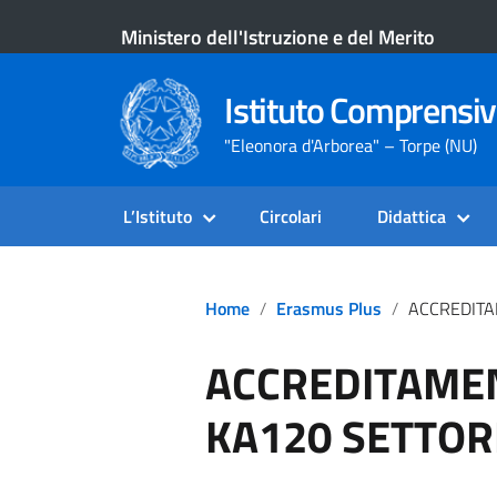
Ministero dell'Istruzione e del Merito
Istituto Comprensiv
"Eleonora d'Arborea" – Torpe (NU)
L’Istituto
Circolari
Didattica
Home
Erasmus Plus
ACCREDITAMENTO ERASMU
ACCREDITAME
KA120 SETTOR