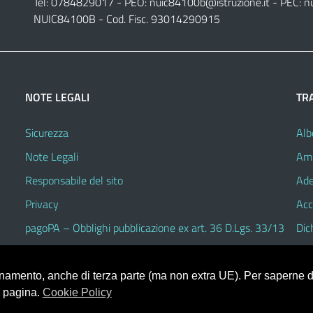
Tel: 0784829017 - PEO:
nuic84100b@istruzione.it
- PEC:
n
NUIC84100B - Cod. Fisc. 93014290915
NOTE LEGALI
TR
Sicurezza
Alb
Note Legali
Amm
Responsabile del sito
Ade
Privacy
Acc
pagoPA – Obblighi pubblicazione ex art. 36 D.Lgs. 33/13
Dic
ionamento, anche di terza parte (ma non extra UE). Per saperne di
a pagina.
Cookie Policy