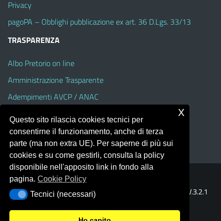
Privacy
pagoPA – Obblighi pubblicazione ex art. 36 D.Lgs. 33/13
TRASPARENZA
Albo Pretorio on line
Amministrazione Trasparente
Adempimenti AVCP / ANAC
x
Accesso Civico
Questo sito rilascia cookies tecnici per
Dichiarazione di accessibilità
consentirne il funzionamento, anche di terza
parte (ma non extra UE). Per saperne di più sui
cookies e su come gestirli, consulta la policy
disponibile nell'apposito link in fondo alla
pagina.
Cookie Policy
Portale realizzato con la piattaforma
Argo Web 4.0
Template Italia configurato sul tema accessibile
EduTheme
V.3.2.1
Tecnici (necessari)
Tecnici (necessari)
(Alioth)
Ho capito