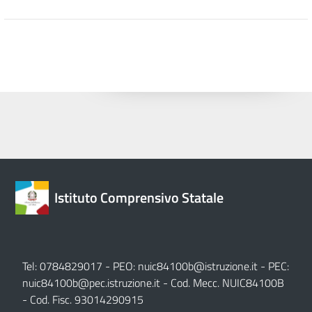
Istituto Comprensivo Statale
Tel: 0784829017 - PEO:
nuic84100b@istruzione.it
- PEC:
nuic84100b@pec.istruzione.it
- Cod. Mecc. NUIC84100B
- Cod. Fisc. 93014290915