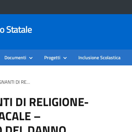
o Statale
Documenti
Progetti
Inclusione Scolastica
’ALBO SINDACALE – RISARCIMENTO DEL DANNO
TI DI RELIGIONE-
ACALE –
O DEL DANNO