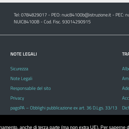
Tel: 0784829017 - PEO:
nuic84100b@istruzione.it
- PEC:
n
NUIC84100B - Cod. Fisc. 93014290915
NOTE LEGALI
TR
Sicurezza
Alb
Note Legali
Amm
Responsabile del sito
Ade
Privacy
Acc
pagoPA – Obblighi pubblicazione ex art. 36 D.Lgs. 33/13
Dic
ionamento, anche di terza parte (ma non extra UE). Per saperne di