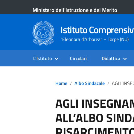
Ministero dell'Istruzione e del Merito
Istituto Comprensiv
"Eleonora d'Arborea" – Torpe (NU)
L’Istituto
Circolari
Didattica
Home
Albo Sindacale
AGLI INSEGNANTI DI RELIGIONE- ALL
AGLI INSEGNAN
ALL’ALBO SIND
RISARCIMENT