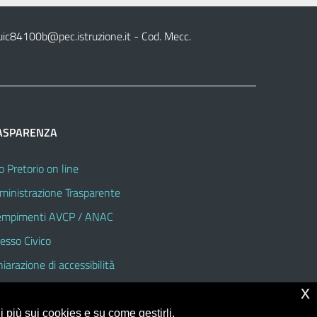
uic84100b@pec.istruzione.it
- Cod. Mecc.
ASPARENZA
o Pretorio on line
inistrazione Trasparente
mpimenti AVCP / ANAC
esso Civico
hiarazione di accessibilità
x
 più sui cookies e su come gestirli,