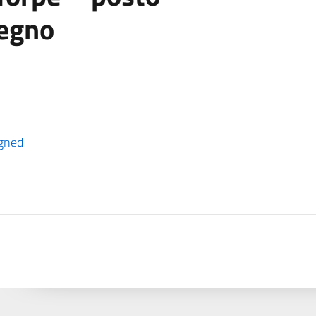
egno
igned