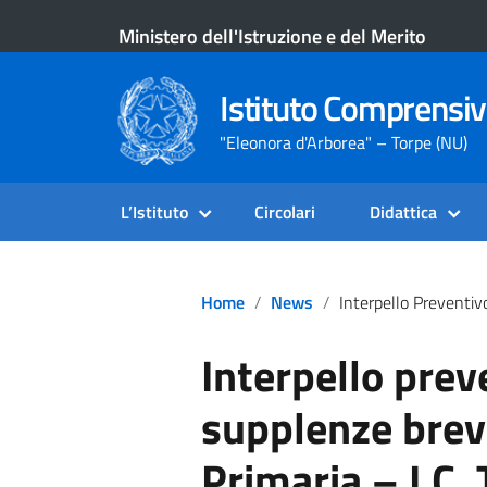
Ministero dell'Istruzione e del Merito
Istituto Comprensiv
"Eleonora d'Arborea" – Torpe (NU)
L’Istituto
Circolari
Didattica
Home
News
Interpello Preventivo Per Le Supplenze Brevi Nella Scuola Primaria – I.C. Torpè – Posto 
Interpello prev
supplenze brevi
Primaria – I.C.