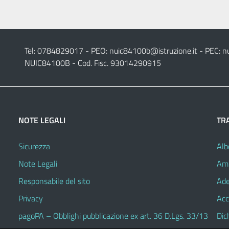
Tel: 0784829017 - PEO:
nuic84100b@istruzione.it
- PEC:
n
NUIC84100B - Cod. Fisc. 93014290915
NOTE LEGALI
TR
Sicurezza
Alb
Note Legali
Amm
Responsabile del sito
Ade
Privacy
Acc
pagoPA – Obblighi pubblicazione ex art. 36 D.Lgs. 33/13
Dic