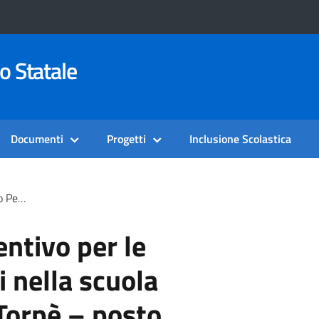
o Statale
Documenti
Progetti
Inclusione Scolastica
Comune E Sostegno
entivo per le
 nella scuola
 Torpè – posto