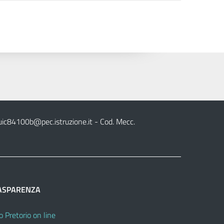
uic84100b@pec.istruzione.it
- Cod. Mecc.
ASPARENZA
o Pretorio on line