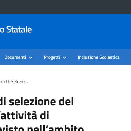
o Statale
Documenti
Progetti
Inclusione Scolastica
Del Progetto ERASMUS PLUS KA121 Training And Learning For A Better School – Annualità 2025/2026
i selezione del
attività di
visto nell’ambito