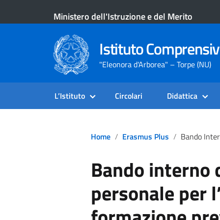
Ministero dell'Istruzione e del Merito
Istituto Comprensiv
"Eleonora d'Arborea" – Torpe (NU)
L’Istituto
Circolari
Didattica
Home
Erasmus Plus
Bando Interno Di Selezione Del Personale Per L’attività Di Formazione Previsto Nell’ambito 
Bando interno d
personale per l’
formazione pre