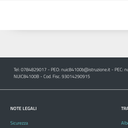
Tel: 0784829017 - PEO:
nuic84100b@istruzione.it
- PEC:
n
NUIC84100B - Cod. Fisc. 93014290915
NOTE LEGALI
TR
Sicurezza
Alb