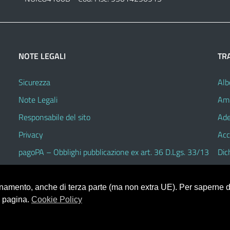
NOTE LEGALI
TR
Sicurezza
Alb
Note Legali
Amm
Responsabile del sito
Ade
Privacy
Acc
pagoPA – Obblighi pubblicazione ex art. 36 D.Lgs. 33/13
Dic
ionamento, anche di terza parte (ma non extra UE). Per saperne di
a pagina.
Cookie Policy
V.3.2.1 (Alioth)
heme