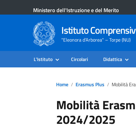
Ministero dell'Istruzione e del Merito
Istituto Comprensiv
"Eleonora d'Arborea" – Torpe (NU)
L’Istituto
Circolari
Didattica
Home
Erasmus Plus
Mobilità Erasmu
Mobilità Erasm
2024/2025