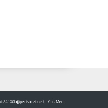
uic84100b@pec.istruzione.it
- Cod. Mecc.