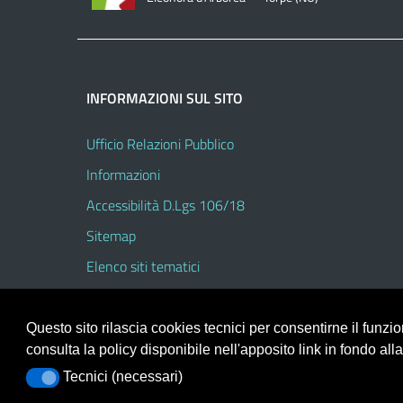
INFORMAZIONI SUL SITO
Ufficio Relazioni Pubblico
Informazioni
Accessibilità D.Lgs 106/18
Sitemap
Elenco siti tematici
Questo sito rilascia cookies tecnici per consentirne il funz
consulta la policy disponibile nell'apposito link in fondo all
Portale realizzato con la piattaforma
Argo Web 4.0
Tecnici (necessari)
Tecnici (necessari)
Template Italia configurato sul tema accessibile
EduT