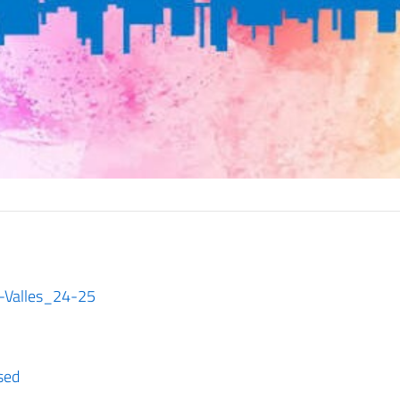
-Valles_24-25
se
d