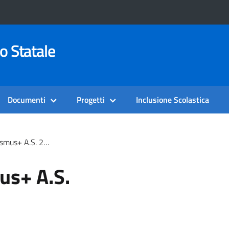
o Statale
Documenti
Progetti
Inclusione Scolastica
s+ A.S. 2024/2025
us+ A.S.