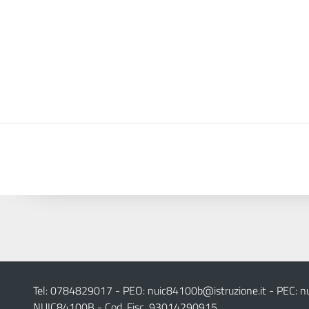
Tel: 0784829017 - PEO:
nuic84100b@istruzione.it
- PEC:
n
NUIC84100B - Cod. Fisc. 93014290915