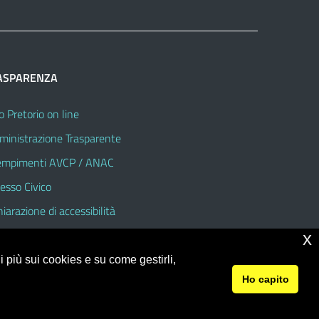
ASPARENZA
o Pretorio on line
inistrazione Trasparente
mpimenti AVCP / ANAC
esso Civico
hiarazione di accessibilità
x
 più sui cookies e su come gestirli,
Ho capito
© 2026 Istituto Comprensivo Statale