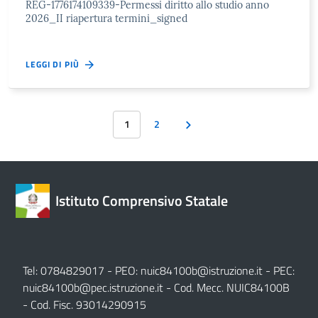
REG-1776174109339-Permessi diritto allo studio anno
2026_II riapertura termini_signed
LEGGI DI PIÙ
1
2
Istituto Comprensivo Statale
Tel: 0784829017 - PEO:
nuic84100b@istruzione.it
- PEC:
nuic84100b@pec.istruzione.it
- Cod. Mecc. NUIC84100B
- Cod. Fisc. 93014290915