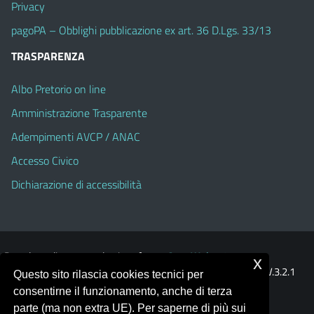
Privacy
pagoPA – Obblighi pubblicazione ex art. 36 D.Lgs. 33/13
TRASPARENZA
Albo Pretorio on line
Amministrazione Trasparente
Adempimenti AVCP / ANAC
Accesso Civico
Dichiarazione di accessibilità
Portale realizzato con la piattaforma
Argo Web 4.0
x
Template Italia configurato sul tema accessibile
EduTheme
V.3.2.1
Questo sito rilascia cookies tecnici per
(Alioth)
consentirne il funzionamento, anche di terza
parte (ma non extra UE). Per saperne di più sui