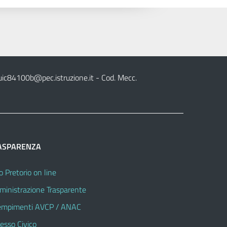
uic84100b@pec.istruzione.it
- Cod. Mecc.
ASPARENZA
o Pretorio on line
inistrazione Trasparente
mpimenti AVCP / ANAC
esso Civico