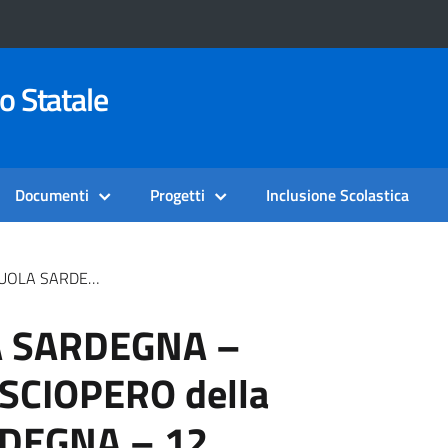
o Statale
Documenti
Progetti
Inclusione Scolastica
OPERO Della SCUOLA In SARDEGNA – 12 FEBBRAIO 2026
 SARDEGNA –
 SCIOPERO della
RDEGNA – 12