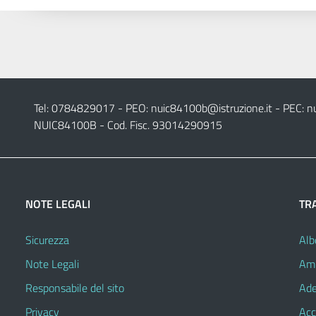
Tel: 0784829017 - PEO:
nuic84100b@istruzione.it
- PEC:
n
NUIC84100B - Cod. Fisc. 93014290915
NOTE LEGALI
TR
Sicurezza
Alb
Note Legali
Amm
Responsabile del sito
Ade
Privacy
Acc