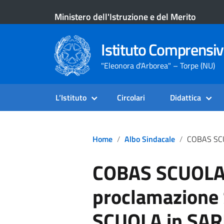
Ministero dell'Istruzione e del Merito
Istituto Comprensiv
"Eleonora d'Arborea" – Torpe (NU)
L’Istituto
Circolari
Didattica
Home
Albo Sindacale
COBAS SCUOLA SARDEGNA – Proclamazione SCI
COBAS SCUOLA
proclamazione
SCUOLA in SA