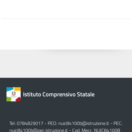
Istituto Comprensivo Statale
Tel: 0784829017 - PEO:
nuic84100b@istruzione.it
- PEC:
nuic84100b@pec.istruzione.it
- Cod. Mecc. NUIC84100B