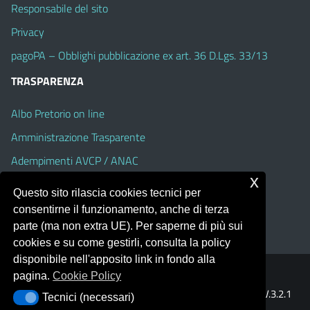
Responsabile del sito
Privacy
pagoPA – Obblighi pubblicazione ex art. 36 D.Lgs. 33/13
TRASPARENZA
Albo Pretorio on line
Amministrazione Trasparente
Adempimenti AVCP / ANAC
x
Accesso Civico
Questo sito rilascia cookies tecnici per
Dichiarazione di accessibilità
consentirne il funzionamento, anche di terza
parte (ma non extra UE). Per saperne di più sui
cookies e su come gestirli, consulta la policy
disponibile nell'apposito link in fondo alla
pagina.
Cookie Policy
Portale realizzato con la piattaforma
Argo Web 4.0
Template Italia configurato sul tema accessibile
EduTheme
V.3.2.1
Tecnici (necessari)
Tecnici (necessari)
(Alioth)