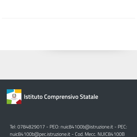
Istituto Comprensivo Statale
Tel: 0784829017 - PEO:
nuic84100b@istruzione.it
- PEC:
nuic84100b@pec.istruzione.it
- Cod. Mecc. NUIC84100B