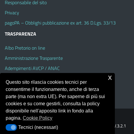
Responsabile del sito
Privacy
pagoPA – Obblighi pubblicazione ex art. 36 D.Lgs. 33/13
TRASPARENZA
Albo Pretorio on line
Amministrazione Trasparente
Adempimenti AVCP / ANAC
x
Accesso Civico
Questo sito rilascia cookies tecnici per
Dichiarazione di accessibilità
consentirne il funzionamento, anche di terza
parte (ma non extra UE). Per saperne di più sui
cookies e su come gestirli, consulta la policy
disponibile nell'apposito link in fondo alla
pagina.
Cookie Policy
Portale realizzato con la piattaforma
Argo Web 4.0
Template Italia configurato sul tema accessibile
EduTheme
V.3.2.1
Tecnici (necessari)
Tecnici (necessari)
(Alioth)