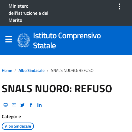
⋮
Ministero
dell'Istruzione e del
Merito
Istituto Comprensivo
Statale
Home
Albo Sindacale
SNALS NUORO: REFUSO
SNALS NUORO: REFUSO
Categorie
Albo Sindacale