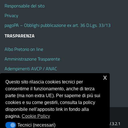
Responsabile del sito
Privacy
pagoPA – Obblighi pubblicazione ex art. 36 D.Lgs. 33/13
TRASPARENZA
Albo Pretorio on line
Amministrazione Trasparente
Adempimenti AVCP / ANAC
x
Accesso Civico
Questo sito rilascia cookies tecnici per
Dichiarazione di accessibilità
consentirne il funzionamento, anche di terza
parte (ma non extra UE). Per saperne di più sui
cookies e su come gestirli, consulta la policy
disponibile nell'apposito link in fondo alla
pagina.
Cookie Policy
Portale realizzato con la piattaforma
Argo Web 4.0
Template Italia configurato sul tema accessibile
EduTheme
V.3.2.1
Tecnici (necessari)
Tecnici (necessari)