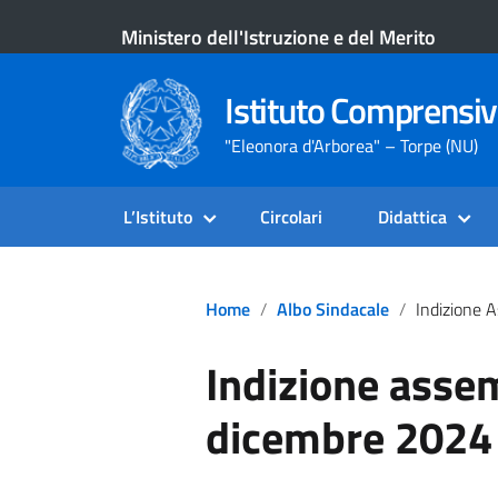
Ministero dell'Istruzione e del Merito
Istituto Comprensiv
"Eleonora d'Arborea" – Torpe (NU)
L’Istituto
Circolari
Didattica
Home
Albo Sindacale
Indizione Assemblee S
Indizione asse
dicembre 2024