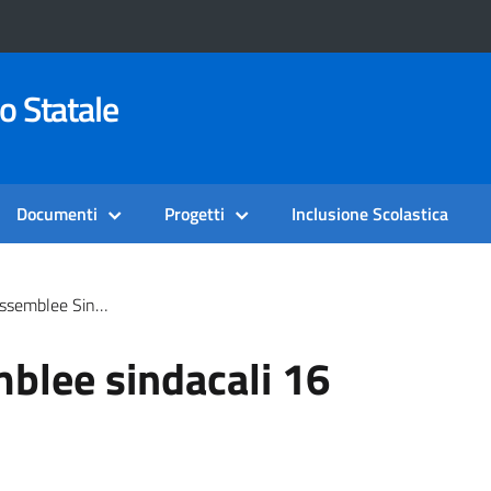
o Statale
Documenti
Progetti
Inclusione Scolastica
indacali 16 Dicembre 2024
mblee sindacali 16