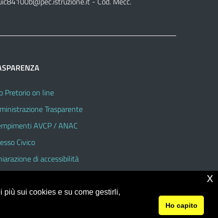
uic84100b@pec.istruzione.it
- Cod. Mecc.
ASPARENZA
o Pretorio on line
inistrazione Trasparente
mpimenti AVCP / ANAC
esso Civico
hiarazione di accessibilità
x
 più sui cookies e su come gestirli,
Ho capito
© 2026 Istituto Comprensivo Statale