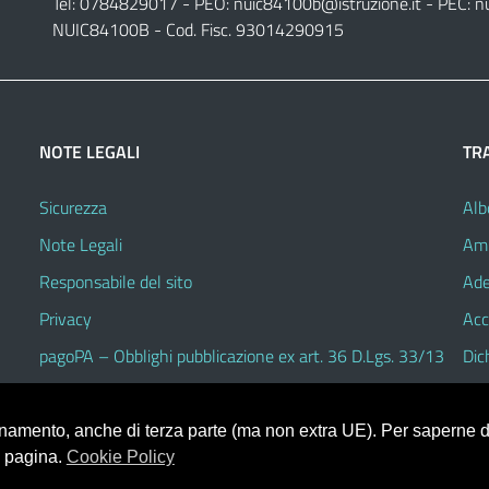
Tel: 0784829017 - PEO:
nuic84100b@istruzione.it
- PEC:
n
NUIC84100B - Cod. Fisc. 93014290915
NOTE LEGALI
TR
Sicurezza
Alb
Note Legali
Amm
Responsabile del sito
Ade
Privacy
Acc
pagoPA – Obblighi pubblicazione ex art. 36 D.Lgs. 33/13
Dic
ionamento, anche di terza parte (ma non extra UE). Per saperne di
a pagina.
Cookie Policy