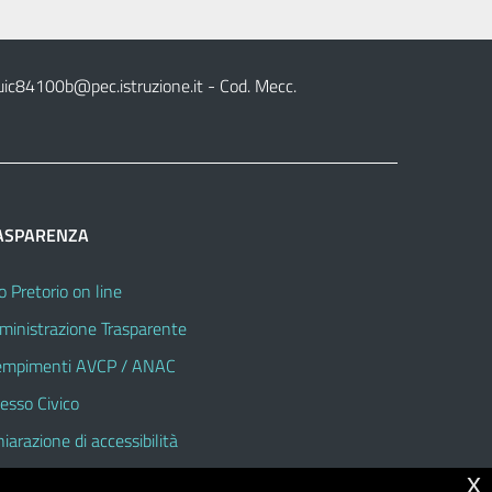
uic84100b@pec.istruzione.it
- Cod. Mecc.
ASPARENZA
o Pretorio on line
inistrazione Trasparente
mpimenti AVCP / ANAC
esso Civico
hiarazione di accessibilità
x