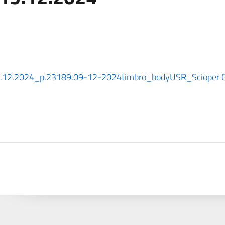
3.12.2024_p.23189.09-12-2024
timbro_body
USR_Scioper C