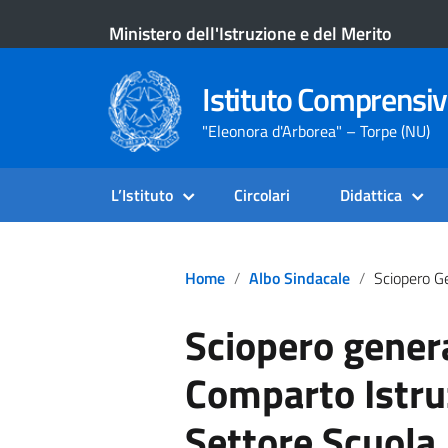
Ministero dell'Istruzione e del Merito
Istituto Comprensiv
"Eleonora d'Arborea" – Torpe (NU)
L’Istituto
Circolari
Didattica
Home
Albo Sindacale
Sciopero Generale Nazionale Comparto Is
Sciopero gener
Comparto Istru
Settore Scuola