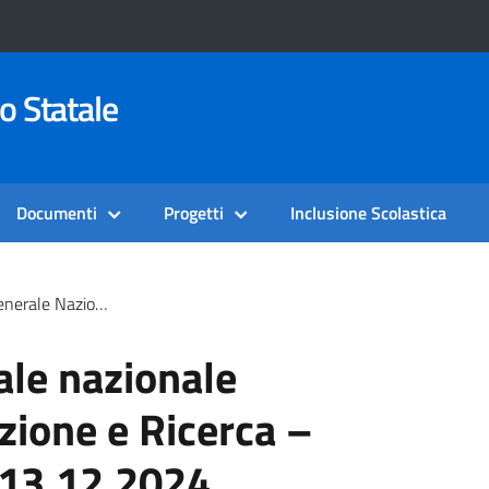
o Statale
Documenti
Progetti
Inclusione Scolastica
truzione E Ricerca – Settore Scuola 13.12.2024
ale nazionale
zione e Ricerca –
 13.12.2024