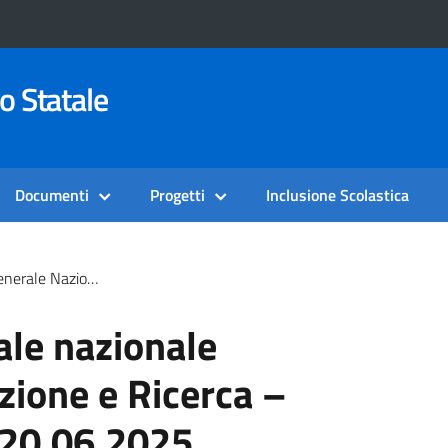
o Statale
Documenti
Progetti
Inclusione Scolastica
Ricerca – Settore Scuola 20.06.2025 Esterni Posta In Arrivo
ale nazionale
zione e Ricerca –
 20.06.2025