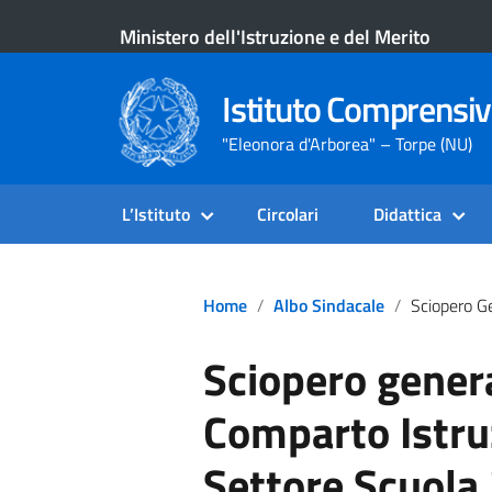
Ministero dell'Istruzione e del Merito
Istituto Comprensiv
"Eleonora d'Arborea" – Torpe (NU)
L’Istituto
Circolari
Didattica
Home
Albo Sindacale
Sciopero Generale Nazionale Comparto Istruzione E 
Sciopero gener
Comparto Istru
Settore Scuola