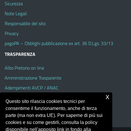
Sicurezza
Note Legali
Responsabile del sito
Privacy
pagoPA – Obblighi pubblicazione ex art. 36 D.Lgs. 33/13
TRASPARENZA
Albo Pretorio on line
Amministrazione Trasparente
Adempimenti AVCP / ANAC
x
Accesso Civico
Questo sito rilascia cookies tecnici per
Dichiarazione di accessibilità
consentirne il funzionamento, anche di terza
parte (ma non extra UE). Per saperne di più sui
cookies e su come gestirli, consulta la policy
disponibile nell'apposito link in fondo alla