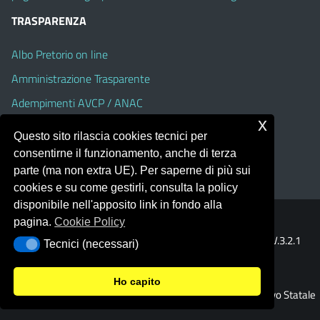
TRASPARENZA
Albo Pretorio on line
Amministrazione Trasparente
Adempimenti AVCP / ANAC
x
Accesso Civico
Questo sito rilascia cookies tecnici per
Dichiarazione di accessibilità
consentirne il funzionamento, anche di terza
parte (ma non extra UE). Per saperne di più sui
cookies e su come gestirli, consulta la policy
disponibile nell'apposito link in fondo alla
pagina.
Cookie Policy
Portale realizzato con la piattaforma
Argo Web 4.0
Template Italia configurato sul tema accessibile
EduTheme
V.3.2.1
Tecnici (necessari)
Tecnici (necessari)
(Alioth)
Ho capito
© 2026 Istituto Comprensivo Statale