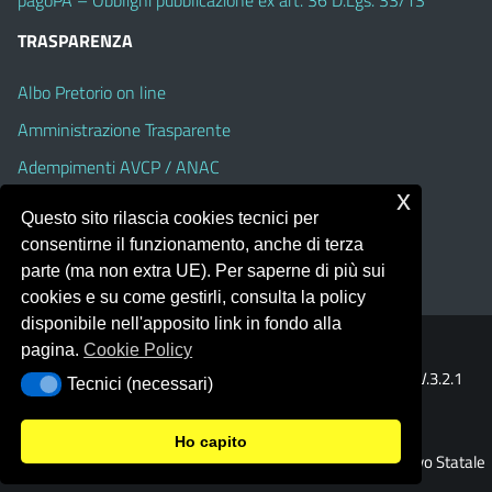
TRASPARENZA
Albo Pretorio on line
Amministrazione Trasparente
Adempimenti AVCP / ANAC
x
Accesso Civico
Questo sito rilascia cookies tecnici per
Dichiarazione di accessibilità
consentirne il funzionamento, anche di terza
parte (ma non extra UE). Per saperne di più sui
cookies e su come gestirli, consulta la policy
disponibile nell'apposito link in fondo alla
pagina.
Cookie Policy
Portale realizzato con la piattaforma
Argo Web 4.0
Template Italia configurato sul tema accessibile
EduTheme
V.3.2.1
Tecnici (necessari)
Tecnici (necessari)
(Alioth)
Ho capito
© 2026 Istituto Comprensivo Statale