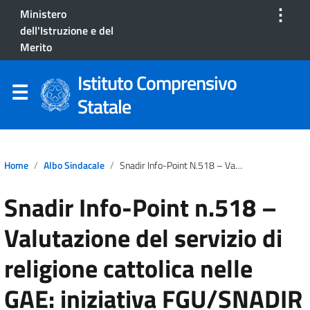
⋮
Ministero
dell'Istruzione e del
Merito
Istituto Comprensivo
Statale
Home
Albo Sindacale
Snadir Info-Point N.518 – Valutazione Del Servizio Di Religione Cattolica Nelle GAE: Iniziativa FGU/SNADIR Alla Luce Della Pronuncia Del TAR Lazio
Snadir Info-Point n.518 –
Valutazione del servizio di
religione cattolica nelle
GAE: iniziativa FGU/SNADIR