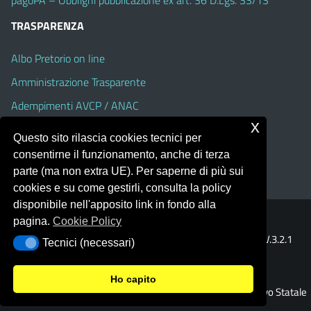
TRASPARENZA
Albo Pretorio on line
Amministrazione Trasparente
Adempimenti AVCP / ANAC
x
Accesso Civico
Questo sito rilascia cookies tecnici per
Dichiarazione di accessibilità
consentirne il funzionamento, anche di terza
parte (ma non extra UE). Per saperne di più sui
cookies e su come gestirli, consulta la policy
disponibile nell'apposito link in fondo alla
pagina.
Cookie Policy
Portale realizzato con la piattaforma
Argo Web 4.0
Template Italia configurato sul tema accessibile
EduTheme
V.3.2.1
Tecnici (necessari)
Tecnici (necessari)
(Alioth)
Ho capito
© 2026 Istituto Comprensivo Statale