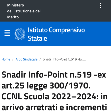
⋮
Ministero
dell'Istruzione e del
Merito
Istituto Comprensivo
Statale
Home
Albo Sindacale
Snadir Info-Point N.519 -ex Art.25 Legge 300/1970. CCNL Scuola 2022–2024: In Arrivo Arretrati E Incrementi Stipendiali Per Docenti E ATA
Snadir Info-Point n.519 -ex
art.25 legge 300/1970.
CCNL Scuola 2022–2024: in
arrivo arretrati e incrementi