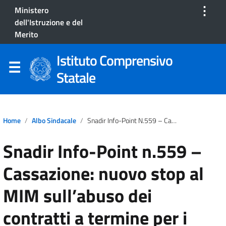
⋮
Ministero
dell'Istruzione e del
Merito
Istituto Comprensivo
Statale
Home
Albo Sindacale
Snadir Info-Point N.559 – Cassazione: Nuovo Stop Al MIM Sull’abuso Dei Contratti A Termine Per I Docenti Di Religione
Snadir Info-Point n.559 –
Cassazione: nuovo stop al
MIM sull’abuso dei
contratti a termine per i