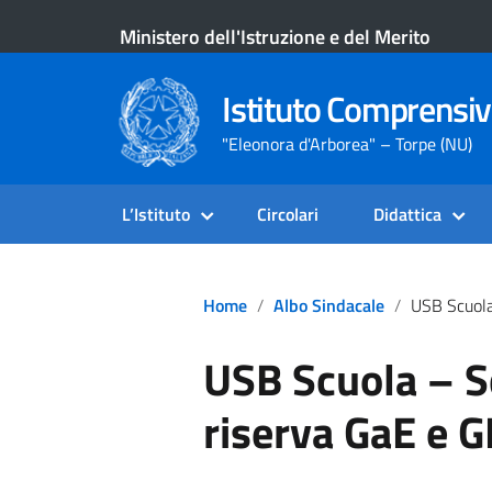
Ministero dell'Istruzione e del Merito
Istituto Comprensiv
"Eleonora d'Arborea" – Torpe (NU)
L’Istituto
Circolari
Didattica
Home
Albo Sindacale
USB Scuola – Sciogli
USB Scuola – S
riserva GaE e 