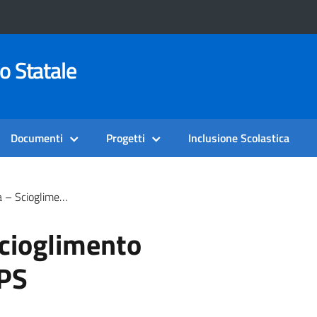
o Statale
Documenti
Progetti
Inclusione Scolastica
mento Riserva GaE E GPS
cioglimento
GPS