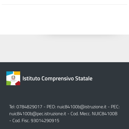
Istituto Comprensivo Statale
Tel: 0784829017 - PEO:
nuic84100b@istruzione.it
- PEC:
nuic84100b@pec.istruzione.it
- Cod. Mecc. NUIC84100B
- Cod. Fisc. 93014290915