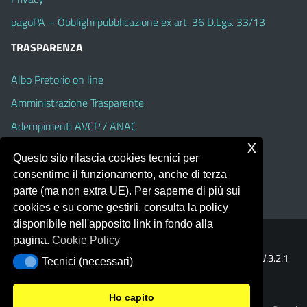
pagoPA – Obblighi pubblicazione ex art. 36 D.Lgs. 33/13
TRASPARENZA
Albo Pretorio on line
Amministrazione Trasparente
Adempimenti AVCP / ANAC
x
Accesso Civico
Questo sito rilascia cookies tecnici per
Dichiarazione di accessibilità
consentirne il funzionamento, anche di terza
parte (ma non extra UE). Per saperne di più sui
cookies e su come gestirli, consulta la policy
disponibile nell'apposito link in fondo alla
pagina.
Cookie Policy
Portale realizzato con la piattaforma
Argo Web 4.0
Template Italia configurato sul tema accessibile
EduTheme
V.3.2.1
Tecnici (necessari)
Tecnici (necessari)
(Alioth)
Ho capito