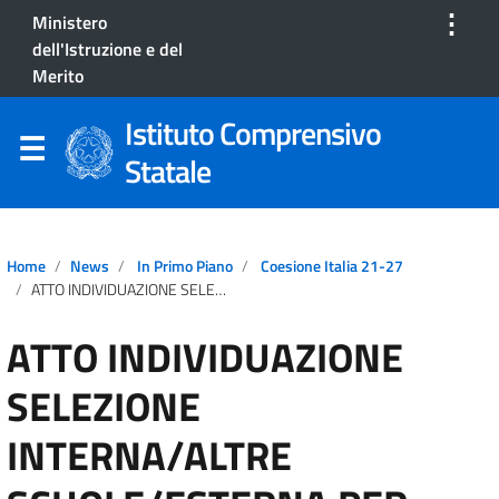
⋮
Ministero
dell'Istruzione e del
Merito
Istituto Comprensivo
Statale
Home
News
In Primo Piano
Coesione Italia 21-27
ATTO INDIVIDUAZIONE SELEZIONE INTERNA/ALTRE SCUOLE/ESTERNA PER REFERENTE A SUPPORTO DEL PROGETTO PROGRESSI – LINEA AIUTIAMOCI TERZA ANNUALITA’
ATTO INDIVIDUAZIONE
SELEZIONE
INTERNA/ALTRE