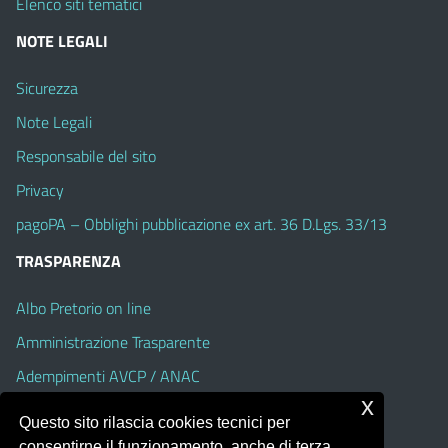
Elenco siti tematici
NOTE LEGALI
Sicurezza
Note Legali
Responsabile del sito
Privacy
pagoPA – Obblighi pubblicazione ex art. 36 D.Lgs. 33/13
TRASPARENZA
Albo Pretorio on line
Amministrazione Trasparente
Adempimenti AVCP / ANAC
x
Accesso Civico
Questo sito rilascia cookies tecnici per
Dichiarazione di accessibilità
consentirne il funzionamento, anche di terza